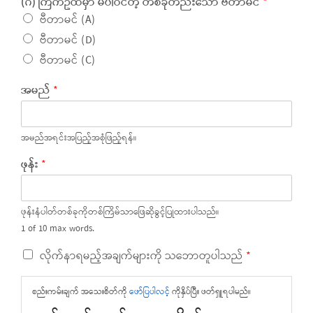
(ဂ) ကြက်ဥထဲမှာ မပါဝင်တဲ့ တစ်ခုတည်းသော ဗီတာမင်
*
ဗီတာမင် (A)
ဗီတာမင် (D)
ဗီတာမင် (C)
အမည်
*
အမည်အရင်းအပြည့်အစုံဖြည့်ရန်။
ဖုန်း
*
ဖုန်းနံပါတ်တစ်ခုကိုတစ်ကြိမ်သာဖြေဆိုခွင့်ပြုထားပါသည်။
1 of 10 max words.
လိုက်နာရမည့်အချက်များကို သဘောတူပါသည်
*
စည်းကမ်းချက် အသေးစိတ်ကို
ဖော်ပြပါလင့်
ကိုနှိပ်ပြီး ဖတ်ရှူရပါမည်။