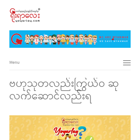
Menu
Menu
ဗဟုသုတလည်းကြွယ်ဝ ဆု
လက်ဆောင်လည်းရ