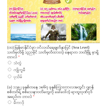
(က) မြန်မာနိုင်ငံမှာ ပင်လယ်ရေမျက်နှာပြင် (Sea Level)
သတ်မှတ်ဖို့ သုညမိုင် သတ်မှတ်ထားတဲ့ နေရာက ဘယ်မြို့ မှာရှိ
တာလဲ
*
သံတွဲ
ကျိုက္ခမီ
ပုသိမ်
(ခ) ၁၁၉၂ ခုနှစ်ကနေ ၁၈၆၇ ခုနှစ်ကြားကာလအတွင်း ဂျပန်
စစ်တပ်ရဲ့ စစ်သေနာပတိတွေကို ခေါ်ဝေါ်တဲ့ ရာထူးဂုဏ်ပုဒ်
အမည်က ဘာလဲ
*
မီကာဒို