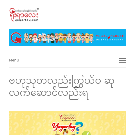
Menu
Menu
ဗဟုသုတလည်းကြွယ်ဝ ဆု
လက်ဆောင်လည်းရ