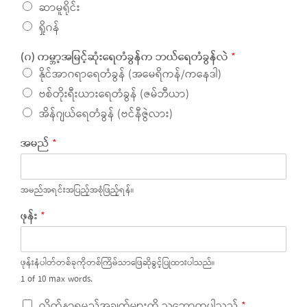
ဆာမူရိုင်း
ရှိုဂန်
(ဂ) ကမ္ဘာ့အမြင့်ဆုံးရေတံခွန်က ဘယ်ရေတံခွန်လဲ
*
နိုင်အာဂရာရေတံခွန် (အမေရိကန်/ကနေဒါ)
ဗစ်တိုးရီးယားရေတံခွန် (ဇမ်ဘီယာ)
အိန်ဂျယ်ရေတံခွန် (ဗင်နီဇွဲလား)
အမည်
*
အမည်အရင်းအပြည့်အစုံဖြည့်ရန်။
ဖုန်း
*
ဖုန်းနံပါတ်တစ်ခုကိုတစ်ကြိမ်သာဖြေဆိုခွင့်ပြုထားပါသည်။
1 of 10 max words.
လိုက်နာရမည့်အချက်များကို သဘောတူပါသည်
*